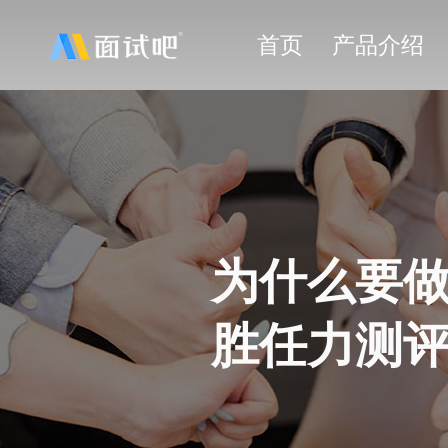
首页
产品介绍
销售人员测评
人才计划
校园招聘
领导力测评
社会招聘
胜任力测评
为什么要
内部选拔
情商测评
胜任力测
团队培训
逆商测评