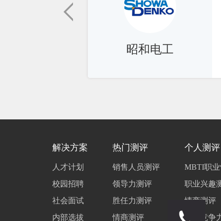
化战略为基本方向，始终
才库储备及人力资源的
队，推动集团科学、长
昭和电工
解决方案
热门测评
个人测评
人才计划
销售人员测评
MBTI职
校园招聘
领导力测评
职业兴趣
社会面试
胜任力测评
情商测评
内部选拔
情商测评
职场竞争